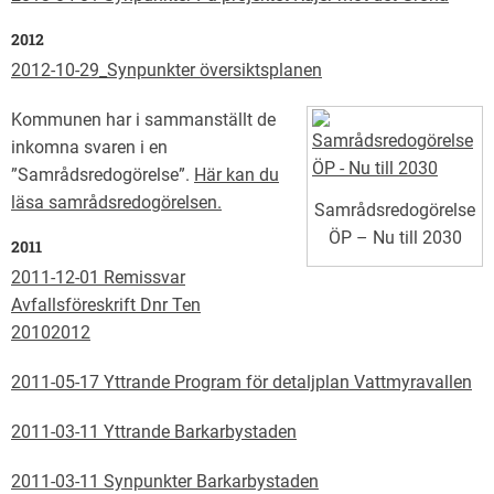
2012
2012-10-29_Synpunkter översiktsplanen
Kommunen har i sammanställt de
inkomna svaren i en
”Samrådsredogörelse”.
Här kan du
läsa samrådsredogörelsen.
Samrådsredogörelse
ÖP – Nu till 2030
2011
2011-12-01 Remissvar
Avfallsföreskrift Dnr Ten
20102012
2011-05-17 Yttrande Program för detaljplan Vattmyravallen
2011-03-11 Yttrande Barkarbystaden
2011-03-11 Synpunkter Barkarbystaden