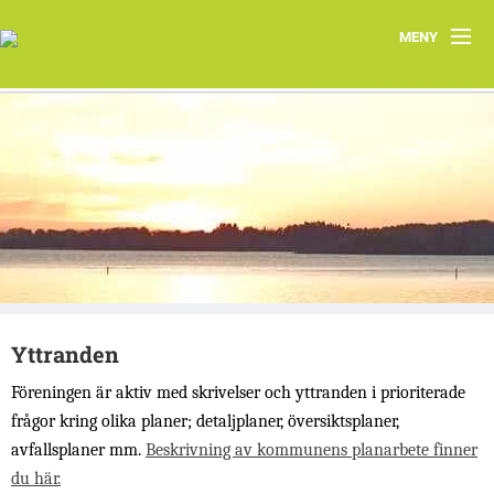
MENY
Hem
Om oss
Järfällas natur
Kontakt
Aktuellt
Yttranden
Järfällakretsens vårprogram 2026
Föreningen är aktiv med skrivelser och yttranden i prioriterade
frågor kring olika planer; detaljplaner, översiktsplaner,
avfallsplaner mm.
Beskrivning av kommunens planarbete finner
du här.