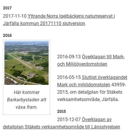
2017
2017-11-10
Yttrande Norra Igelbäckens naturreservat i
Järfälla kommun 20171110 slutversion
2016
2016-09-13
Överklagan till Mark-
och Miljööverdomstolen
2016-05-15
Slutligt överklagandet
Mark och miljödomstolen
43959-
2015, om detaljplan för Stäkets
Här kommer
verksamhetsområde, Järfälla.
Barkarbystaden att
växa fram.
2015
2015-12-07
Överklagan av
detaljplan Stäkets verksamhetsområde till Länsstyrelsen