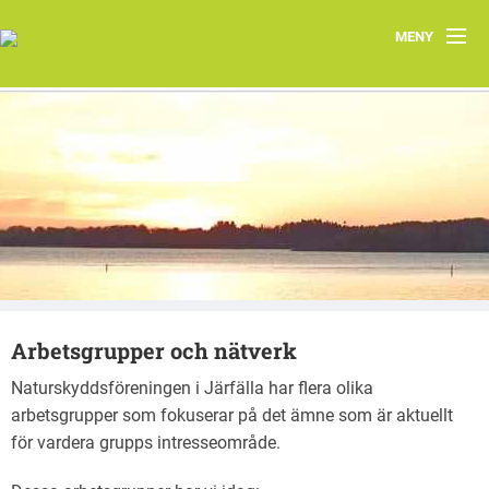
MENY
Hem
Om oss
Järfällas natur
Kontakt
Aktuellt
Arbetsgrupper och nätverk
Järfällakretsens vårprogram 2026
Naturskyddsföreningen i Järfälla har flera olika
arbetsgrupper som fokuserar på det ämne som är aktuellt
för vardera grupps intresseområde.