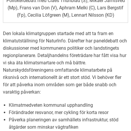
Politikerdebatt med Claes Thunblad (S), Mikael Jämtsved
(Mp), Frans van Don (V), Aphram Melki (C), Lars Bergstif
(Fp), Cecilia Löfgreen (M), Lennart Nilsson (KD)
Den lokala klimatgruppen startade med att ta fram en
klimatutställning för NaturInfo. Därefter har paneldebatt och
diskussioner med kommunens politiker och landstingets
regionplanerare. Detaljhandelns företrädare har fått visa hur
vi ska äta klimatsmartare och må bättre.
Naturskyddsföreningens omfattande klimatarbete på
riksnivå och internationellt är ett stort stöd. Vi behöver fler
för att påverka inom områden som ger både snabb och
varaktig påverkan:
Klimatmedveten kommunal upphandling
Förändrader resvanor, mer cykling för korta resor
Påverka planeringen av samhällets infrastruktur, stöd
åtgärder som minskar vägtrafiken