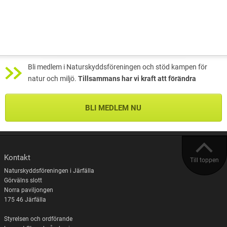
Bli medlem i Naturskyddsföreningen och stöd kampen för
natur och miljö.
Tillsammans har vi kraft att förändra
BLI MEDLEM NU
Kontakt
Till toppen
Naturskyddsföreningen i Järfälla
Görvälns slott
Norra paviljongen
175 46 Järfälla
Styrelsen och ordförande