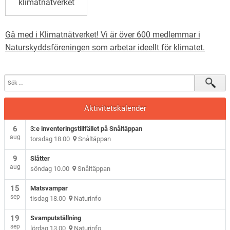
klimatnätverket
Gå med i Klimatnätverket! Vi är över 600 medlemmar i
Naturskyddsföreningen som arbetar ideellt för klimatet.
Aktivitetskalender
6
3:e inventeringstillfället på Snåltäppan
aug
torsdag 18.00
Snåltäppan
9
Slåtter
aug
söndag 10.00
Snåltäppan
15
Matsvampar
sep
tisdag 18.00
Naturinfo
19
Svamputställning
sep
lördag 13.00
Naturinfo