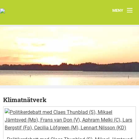
MENY
Hem
Om oss
Järfällas natur
Kontakt
Aktuellt
Klimatnätverk
Järfällakretsens vårprogram 2026