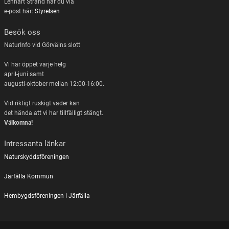
Lennart Strand når du via
e-post här:
Styrelsen
Besök oss
NaturInfo vid Görvälns slott
Vi har öppet varje helg
april-juni samt
augusti-oktober mellan 12:00-16:00.
Vid riktigt ruskigt väder kan
det hända att vi har tillfälligt stängt.
Välkomna!
Intressanta länkar
Naturskyddsföreningen
Järfälla Kommun
Hembygdsföreningen i Järfälla