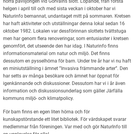
norra paviljongen vid Görvälns slott. Löpande, från första
helgen i april till och med sista veckan i oktober har vi
Naturinfo bemannat, undantaget mitt på sommaren. Kretsen
har haft aktiviteter och utställningar denna lokal sedan 16
oktober 1982. Lokalen var dessförinnan slottets tvättstuga
men har genom flera renoveringar, som entusiaster i kretsen
genomfört, det utseende den har idag. I Naturinfo finns
informationsmaterial om natur och miljö. Det finns
dessutom en pysselhörna för barn. Under tre år har vi nu haft
en miniutställning i ämnet ”Invasiva främmande arter”. Den
har setts av många besökare och ämnet har öppnat för
igenkännande och diskussioner. Dessutom har vi i år även
information och diskussionsunderlag som gäller Järfälla
kommuns miljö- och klimatpolicy.
För barn finns en egen liten hörna och för
kunskapstörstande ett litet bibliotek. För värdskapet svarar
medlemmar från föreningen. Var med och gör NaturInfo till