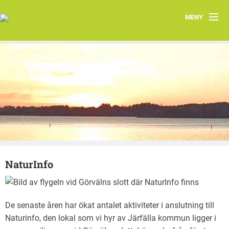
MENY
Hem
Om oss
Järfällas natur
Kontakt
Aktuellt
NaturInfo
Järfällakretsens vårprogram 2026
De senaste åren har ökat antalet aktiviteter i anslutning till
Naturinfo, den lokal som vi hyr av Järfälla kommun ligger i