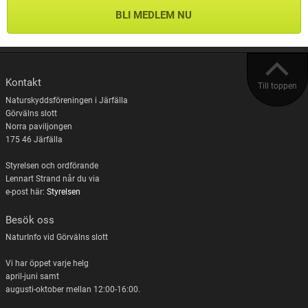
BLI MEDLEM NU
Kontakt
Till toppen
Naturskyddsföreningen i Järfälla
Görvälns slott
Norra paviljongen
175 46 Järfälla
Styrelsen och ordförande
Lennart Strand når du via
e-post här:
Styrelsen
Besök oss
NaturInfo vid Görvälns slott
Vi har öppet varje helg
april-juni samt
augusti-oktober mellan 12:00-16:00.