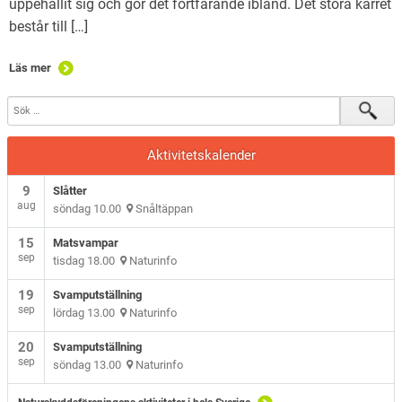
uppehållit sig och gör det fortfarande ibland. Det stora kärret
består till […]
Läs mer
Aktivitetskalender
9
Slåtter
aug
söndag 10.00
Snåltäppan
15
Matsvampar
sep
tisdag 18.00
Naturinfo
19
Svamputställning
sep
lördag 13.00
Naturinfo
20
Svamputställning
sep
söndag 13.00
Naturinfo