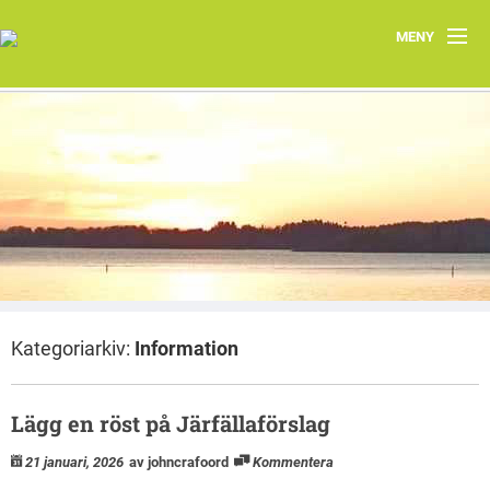
MENY
Hem
Om oss
Järfällas natur
Kontakt
Aktuellt
Kategoriarkiv:
Information
Järfällakretsens vårprogram 2026
Lägg en röst på Järfällaförslag
21 januari, 2026
av johncrafoord
Kommentera