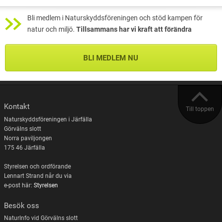
Bli medlem i Naturskyddsföreningen och stöd kampen för
natur och miljö.
Tillsammans har vi kraft att förändra
BLI MEDLEM NU
Kontakt
Till toppen
Naturskyddsföreningen i Järfälla
Görvälns slott
Norra paviljongen
175 46 Järfälla
Styrelsen och ordförande
Lennart Strand når du via
e-post här:
Styrelsen
Besök oss
NaturInfo vid Görvälns slott