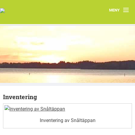
MENY
Hem
Om oss
Järfällas natur
Kontakt
Aktuellt
Inventering
Järfällakretsens vårprogram 2026
Inventering av Snåltäppan