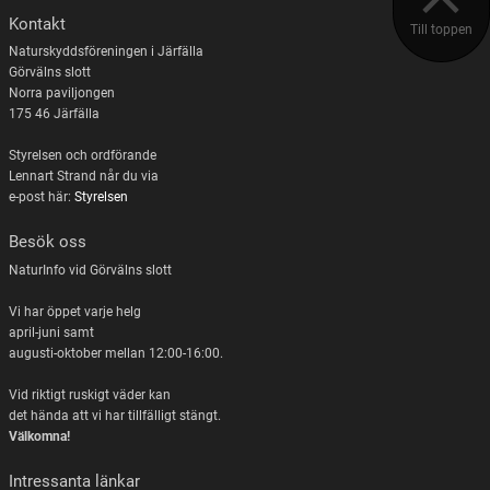
Kontakt
Till toppen
Naturskyddsföreningen i Järfälla
Görvälns slott
Norra paviljongen
175 46 Järfälla
Styrelsen och ordförande
Lennart Strand når du via
e-post här:
Styrelsen
Besök oss
NaturInfo vid Görvälns slott
Vi har öppet varje helg
april-juni samt
augusti-oktober mellan 12:00-16:00.
Vid riktigt ruskigt väder kan
det hända att vi har tillfälligt stängt.
Välkomna!
Intressanta länkar