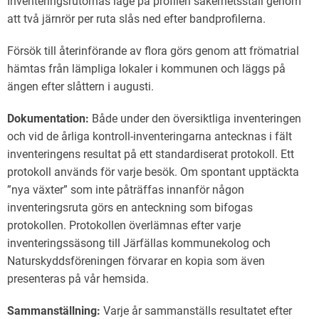
Inventeringsrutornas läge på profilen säkerhetsställ genom
att två järnrör per ruta slås ned efter bandprofilerna.
Försök till återinförande av flora görs genom att frömatrial
hämtas från lämpliga lokaler i kommunen och läggs på
ängen efter slåttern i augusti.
Dokumentation:
Både under den översiktliga inventeringen
och vid de årliga kontroll-inventeringarna antecknas i fält
inventeringens resultat på ett standardiserat protokoll. Ett
protokoll används för varje besök. Om spontant upptäckta
”nya växter” som inte påträffas innanför någon
inventeringsruta görs en anteckning som bifogas
protokollen. Protokollen överlämnas efter varje
inventeringssäsong till Järfällas kommunekolog och
Naturskyddsföreningen förvarar en kopia som även
presenteras på vår hemsida.
Sammanställning:
Varje år sammanställs resultatet efter