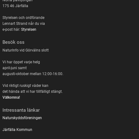
Norra paviljongen
175 46 Järfälla
Styrelsen och ordförande
Lennart Strand når du via
e-post här:
Styrelsen
Besök oss
NaturInfo vid Görvälns slott
Vi har öppet varje helg
april-juni samt
augusti-oktober mellan 12:00-16:00.
Vid riktigt ruskigt väder kan
det hända att vi har tillfälligt stängt.
Välkomna!
Intressanta länkar
Naturskyddsföreningen
Järfälla Kommun