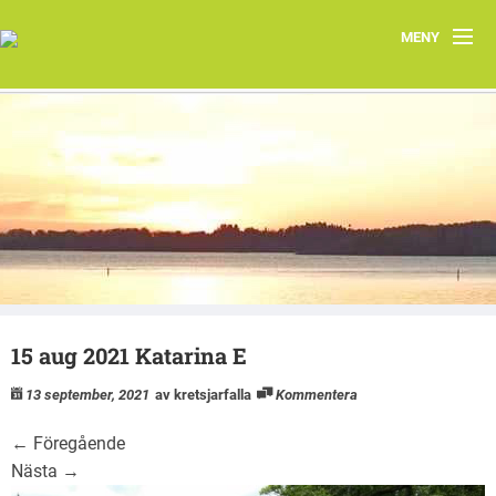
MENY
Hem
Om oss
Järfällas natur
Kontakt
Aktuellt
15 aug 2021 Katarina E
Järfällakretsens vårprogram 2026
13 september, 2021
av kretsjarfalla
Kommentera
←
Föregående
Nästa
→