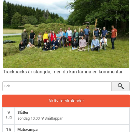
Trackbacks är stängda, men du kan lämna en
kommentar
.
Aktivitetskalender
9
Slåtter
aug
söndag 10.00
Snåltäppan
15
Matsvampar